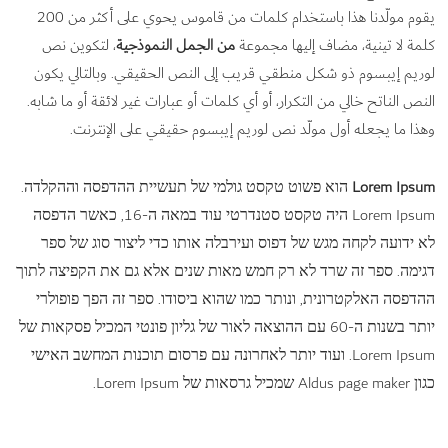
يقوم مولّدنا هذا باستخدام كلمات من قاموس يحوي على أكثر من 200
كلمة لا تينية، مضاف إليها مجموعة
من الجمل النموذجية
، لتكوين نص
لوريم إيبسوم ذو شكل منطقي قريب إلى النص الحقيقي. وبالتالي يكون
النص الناتح خالي من التكرار، أو أي كلمات أو عبارات غير لائقة أو ما شابه.
وهذا ما يجعله أول مولّد نص لوريم إيبسوم حقيقي على الإنترنت.
Lorem Ipsum
הוא פשוט טקסט גולמי של תעשיית ההדפסה וההקלדה.
Lorem Ipsum היה טקסט סטנדרטי עוד במאה ה-16, כאשר הדפסה
לא ידועה לקחה מגש של דפוס ועירבלה אותו כדי ליצור סוג של ספר
דגימה. ספר זה שרד לא רק חמש מאות שנים אלא גם את הקפיצה לתוך
ההדפסה האלקטרונית, ונותר כמו שהוא ביסודו. ספר זה הפך פופולרי
יותר בשנות ה-60 עם ההוצאה לאור של גליון פונטי המכיל פסקאות של
Lorem Ipsum. ועוד יותר לאחרונה עם פרסום תוכנות המחשב האישי
כגון Aldus page maker שמכיל גרסאות של Lorem Ipsum.